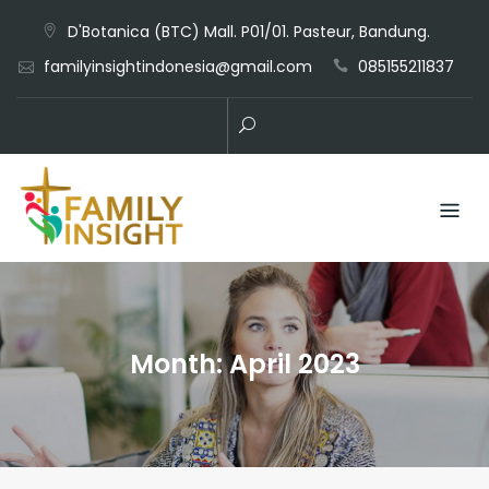
D'Botanica (BTC) Mall. P01/01. Pasteur, Bandung.
familyinsightindonesia@gmail.com
085155211837
Month:
April 2023