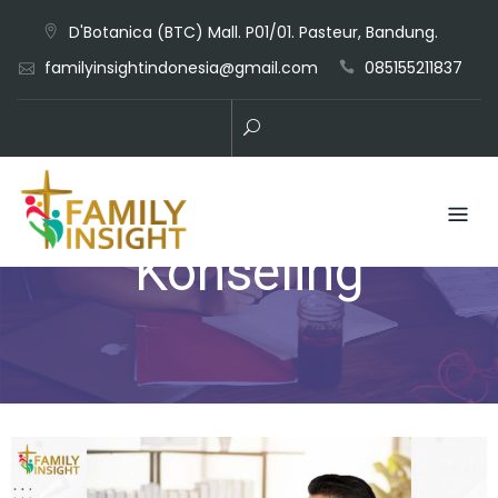
D'Botanica (BTC) Mall. P01/01. Pasteur, Bandung.
familyinsightindonesia@gmail.com
085155211837
Konseling