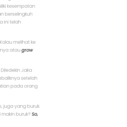
iliki kesempatan
n berselingkuh
 ini telah
 Kalau melihat ke
knya atau
grow
 Diledekin Jaka
ebaliknya setelah
hatian pada orang
, juga yang buruk.
i makin buruk?
So,