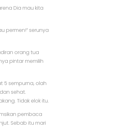
arena Dia mau kita
Mau permen!” serunya
diran orang tua
ya pintar memilih
t 5 sempurna, olah
 dan sehat.
ang. Tidak elok itu.
umsikan pembaca
jut. Sebab itu mari