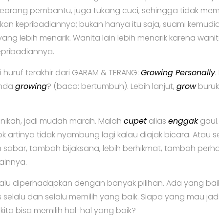
seorang pembantu, juga tukang cuci, sehingga tidak mem
n kepribadiannya; bukan hanya itu saja, suami kemudia
ang lebih menarik. Wanita lain lebih menarik karena wanita
pribadiannya.
 huruf terakhir dari GARAM & TERANG:
Growing Personally
.
Anda
growing
? (baca: bertumbuh). Lebih lanjut,
grow
buru
enikah, jadi mudah marah. Malah
cupet
alias
enggak
gaul.
artinya tidak nyambung lagi kalau diajak bicara. Atau s
h sabar, tambah bijaksana, lebih berhikmat, tambah per
 lainnya.
elalu diperhadapkan dengan banyak pilihan. Ada yang baik
 selalu dan selalu memilih yang baik. Siapa yang mau jad
ta bisa memilih hal-hal yang baik?