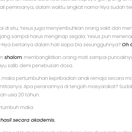
ali pemirsanya, dalam waktu singkat nama-Nya sudah ten
ai di situ, Yesus juga menyembuhkan orang sakit dan men
anjang sampai harus menginap segala. Yesus pun menena
-Nya bertanya dalam hati siapa Dia sesungguhnya?
Oh 
an
shalom
, membangkitkan orang mati sampai puncakny
 kayu salib demi penebusan dosa.
, maka pertumbuhan kepribadian anak remaja secara mak
ntitasnya. Apa peranannya di tengah masyarakat? Suda
n usia 20 tahun.
ertumbuh maka:
hasil secara akademis.