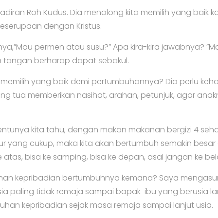
adiran Roh Kudus. Dia menolong kita memilih yang baik k
eserupaan dengan Kristus.
tanya,”Mau permen atau susu?” Apa kira-kira jawabnya? ”
tangan berharap dapat sebakul.
memilih yang baik demi pertumbuhannya? Dia perlu keha
ng tua memberikan nasihat, arahan, petunjuk, agar anakn
entunya kita tahu, dengan makan makanan bergizi 4 seha
idur yang cukup, maka kita akan bertumbuh semakin besar
atas, bisa ke samping, bisa ke depan, asal jangan ke belak
uhan kepribadian bertumbuhnya kemana? Saya mengas
a paling tidak remaja sampai bapak ibu yang berusia lan
buhan kepribadian sejak masa remaja sampai lanjut usia.