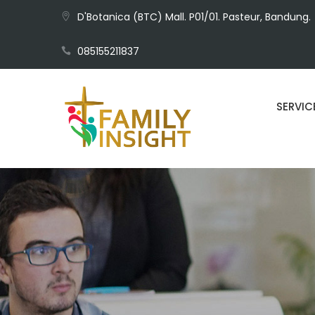
D'Botanica (BTC) Mall. P01/01. Pasteur, Bandung.
085155211837
SERVIC