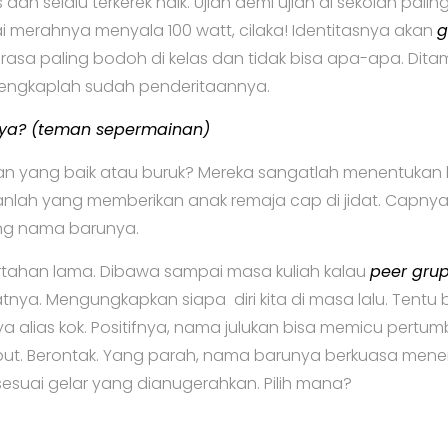
us dan selalu terkerek naik. Ujian demi ujian di sekolah pali
i merahnya menyala 100 watt, cilaka! Identitasnya akan
g
rasa paling bodoh di kelas dan tidak bisa apa-apa. Dit
lengkaplah sudah penderitaannya.
nya? (teman sepermainan)
 yang baik atau buruk? Mereka sangatlah menentukan 
lah yang memberikan anak remaja cap di jidat. Capny
ng nama barunya.
rtahan lama. Dibawa sampai masa kuliah kalau
peer gru
atnya. Mengungkapkan siapa diri kita di masa lalu. Tentu 
 alias kok. Positifnya, nama julukan bisa memicu pertu
but. Berontak. Yang parah, nama barunya berkuasa menen
a sesuai gelar yang dianugerahkan. Pilih mana?