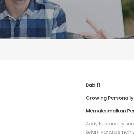
Bab 11
Growing Personally
Memaksimalkan Per
Andy Bustanoby seor
kejam yang pernah sa