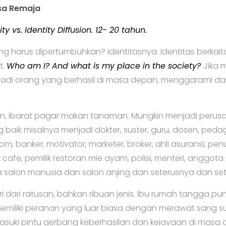
sa Remaja
 vs. Identity Diffusion. 12- 20 tahun.
g harus dipertumbuhkan? Identitasnya. Identitas berka
t.
Who am I? And what is my place in the society?
Jika
jadi orang yang berhasil di masa depan, menggarami d
an, ibarat pagar makan tanaman. Mungkin menjadi perusa
g baik misalnya menjadi dokter, suster, guru, dosen, peda
nom, banker, motivator, marketer, broker, ahli asuransi, pen
cafe, pemilik restoran mie ayam, polisi, menteri, anggota
sa salon manusia dan salon anjing dan seterusnya dan se
iri dari ratusan, bahkan ribuan jenis. Ibu rumah tangga pu
emiliki peranan yang luar biasa dengan merawat san
uki pintu gerbang keberhasilan dan kejayaan di masa 