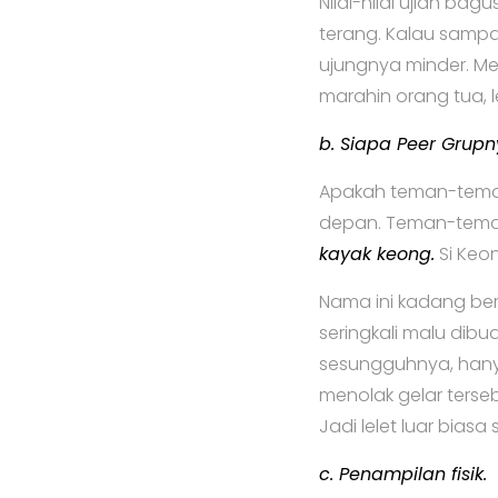
Nilai-nilai ujian bag
terang. Kalau sampa
ujungnya minder. Me
marahin orang tua, 
b.
Siapa Peer Grup
Apakah teman-teman
depan. Teman-teman
kayak keong.
Si Keo
Nama ini kadang be
seringkali malu dibu
sesungguhnya, hanya
menolak gelar terse
Jadi lelet luar bias
c.
Penampilan fisik.