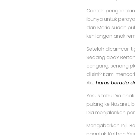
Contoh pengenalan id
ibunya untuk peraya
dan Maria sudah pul
kehilangan anak rema
Setelah dicari-cari t
Sedang apa? Bertan
cengang, senang pl
di sini? Kami menca
Aku
harus berada d
Yesus tahu Dia anak A
pulang ke Nazaret, 
Dia menjalankan pe
Mengabarkan Injil. B
ngantuk. Kotbah Yes