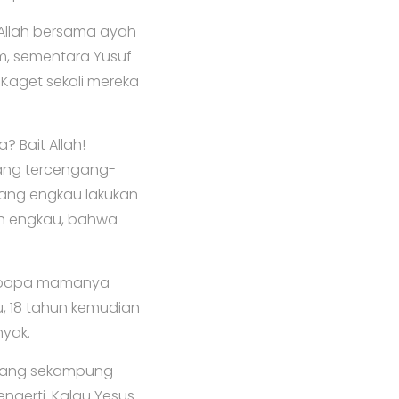
t Allah bersama ayah
em, sementara Yusuf
Kaget sekali mereka
? Bait Allah!
yang tercengang-
yang engkau lakukan
ah engkau, bahwa
ikut papa mamanya
u, 18 tahun kemudian
nyak.
 orang sekampung
ngerti. Kalau Yesus