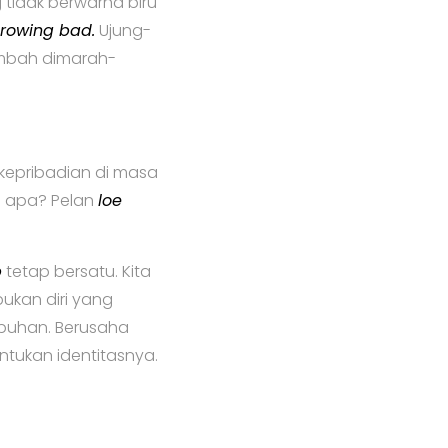
ng tidak berwarna biru
rowing bad.
Ujung-
ambah dimarah-
kepribadian di masa
a apa? Pelan
loe
p
tetap bersatu. Kita
bukan diri yang
mbuhan. Berusaha
tukan identitasnya.