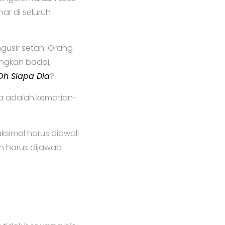
ar di seluruh
gusir setan. Orang
ngkan badai,
Oh Siapa Dia
?
a adalah kematian-
simal harus diawali
h harus dijawab