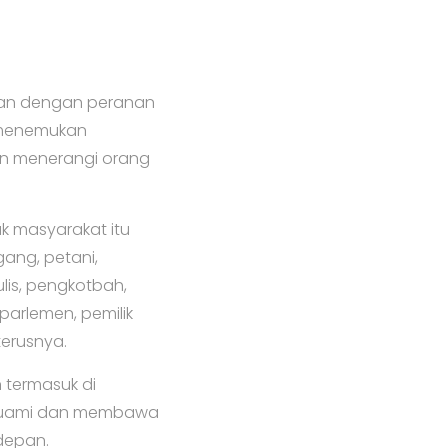
itan dengan peranan
 menemukan
an menerangi orang
k masyarakat itu
gang, petani,
ulis, pengkotbah,
 parlemen, pemilik
terusnya.
n termasuk di
g suami dan membawa
depan.