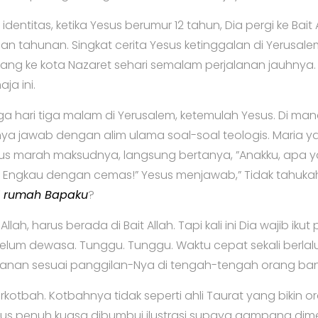
entitas, ketika Yesus berumur 12 tahun, Dia pergi ke Bai
an tahunan. Singkat cerita Yesus ketinggalan di Yerusal
ang ke kota Nazaret sehari semalam perjalanan jauhnya. 
ja ini.
iga hari tiga malam di Yerusalem, ketemulah Yesus. Di mana
ya jawab dengan alim ulama soal-soal teologis. Maria 
us marah maksudnya, langsung bertanya, ”Anakku, apa 
ri Engkau dengan cemas!” Yesus menjawab,” Tidak tahuk
i rumah Bapaku
?
llah, harus berada di Bait Allah. Tapi kali ini Dia wajib 
belum dewasa. Tunggu. Tunggu. Waktu cepat sekali berlal
ranan sesuai panggilan-Nya di tengah-tengah orang ba
erkotbah. Kotbahnya tidak seperti ahli Taurat yang bikin
us penuh kuasa dibumbui ilustrasi supaya gampang dime