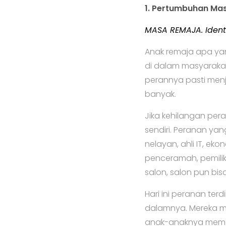
1. Pertumbuhan Ma
MASA REMAJA. Identity
Anak remaja apa yan
di dalam masyaraka
perannya pasti men
banyak.
Jika kehilangan per
sendiri. Peranan yan
nelayan, ahli IT, eko
penceramah, pemilik 
salon, salon pun bi
Hari ini peranan terd
dalamnya. Mereka m
anak-anaknya memas