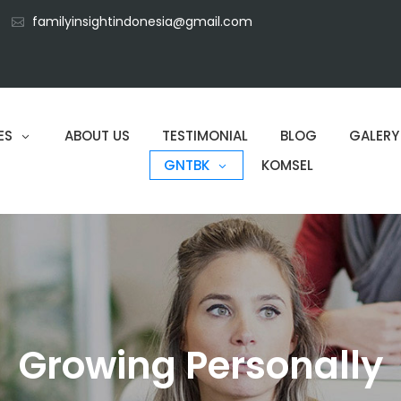
familyinsightindonesia@gmail.com
ES
ABOUT US
TESTIMONIAL
BLOG
GALERY
GNTBK
KOMSEL
Growing Personally