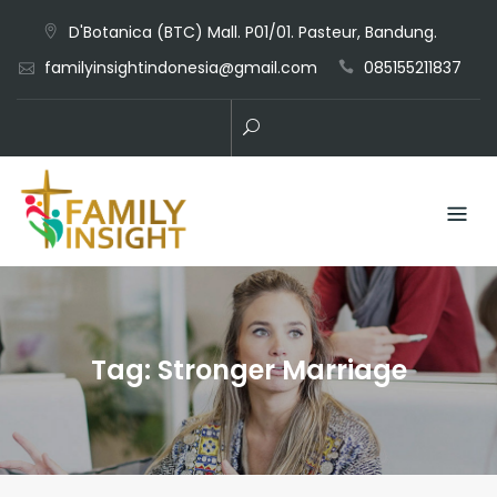
D'Botanica (BTC) Mall. P01/01. Pasteur, Bandung.
familyinsightindonesia@gmail.com
085155211837
Tag:
Stronger Marriage