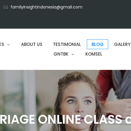
familyinsightindonesia@gmail.com
ES
ABOUT US
TESTIMONIAL
BLOG
GALERY
GNTBK
KOMSEL
IAGE ONLINE CLASS d