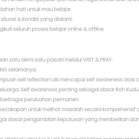
ndahan hati untuk mau belajar.
situasi & kondisi yang dialami.
kuti seluruh proses belajar online & offline.
 satu demi satu pasutri melalui VISIT & PRAY.
ING selamanya.
puan self reflection utk mencapai self awareness atas d
keluarga. Self awareness penting sebagai dasar Roh Kudu
 berbagai perubahan permanen.
cakapan untuk melihat masalah secara komprehensif d
gai dasar pengambilan keputusan yang memberikan damp