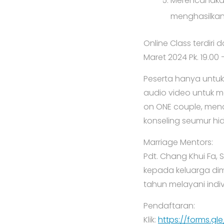
Merencanakan
menghasilkan 
Online Class terdiri
Maret 2024 Pk. 19.00 –
Peserta hanya untuk
audio video untuk m
on ONE couple, men
konseling seumur hi
Marriage Mentors:
Pdt. Chang Khui Fa, S
kepada keluarga dimu
tahun melayani indi
Pendaftaran:
Klik:
https://forms.g