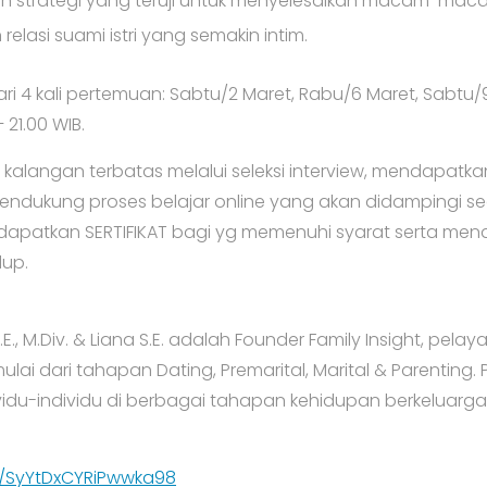
 strategi yang teruji untuk menyelesaikan macam-maca
relasi suami istri yang semakin intim.
 dari 4 kali pertemuan: Sabtu/2 Maret, Rabu/6 Maret, Sabtu/
 21.00 WIB.
 kalangan terbatas melalui seleksi interview, mendapatk
endukung proses belajar online yang akan didampingi s
dapatkan SERTIFIKAT bagi yg memenuhi syarat serta me
dup.
.E., M.Div. & Liana S.E. adalah Founder Family Insight, pel
lai dari tahapan Dating, Premarital, Marital & Parenting. P
vidu-individu di berbagai tahapan kehidupan berkeluarga
le/SyYtDxCYRiPwwka98