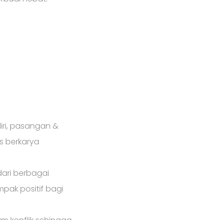
iri, pasangan &
s berkarya
ari berbagai
ak positif bagi