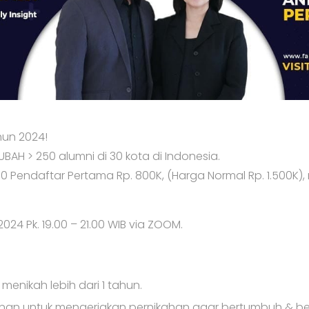
hun 2024!
BAH > 250 alumni di 30 kota di Indonesia.
10 Pendaftar Pertama Rp. 800K, (Harga Normal Rp. 1.500K
024 Pk. 19.00 – 21.00 WIB via ZOOM.
menikah lebih dari 1 tahun.
nginan untuk mengerjakan pernikahan agar bertumbuh & be