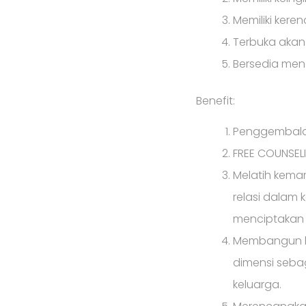
Memiliki kere
Terbuka akan 
Bersedia mengi
Benefit:
Penggembalaan
FREE COUNSEL
Melatih kemam
relasi dalam 
menciptakan
Membangun ke
dimensi seba
keluarga.