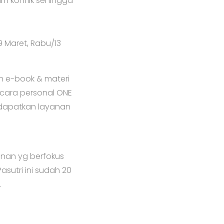
m konflik sehingga
9 Maret, Rabu/13
an e-book & materi
ecara personal ONE
ndapatkan layanan
ayanan yg berfokus
asutri ini sudah 20
.