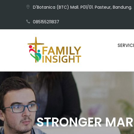
D'Botanica (BTC) Mall. P01/01. Pasteur, Bandung.
085155211837
SERVIC
STRONGER MARR