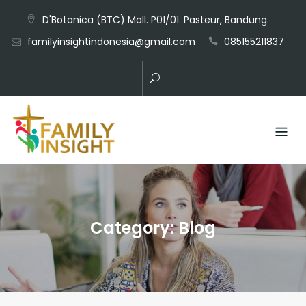
D'Botanica (BTC) Mall. P01/01. Pasteur, Bandung.
familyinsightindonesia@gmail.com
085155211837
Category:
Blog