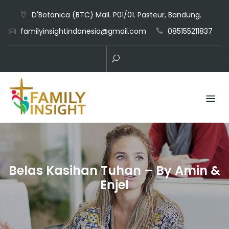
D'Botanica (BTC) Mall. P01/01. Pasteur, Bandung.
familyinsightindonesia@gmail.com
085155211837
Belas Kasihan Tuhan – By Amin &
Enjel