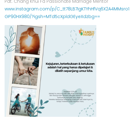
Pdt. Chang Khui Fa Passionate Marriage Mentor
www.instagram.com/p/C_tt78LB7IgKTYhHfVq6X2A4MMsro1
GP90HX980/?igsh=MTd5cXpldGEyeXdzbg==