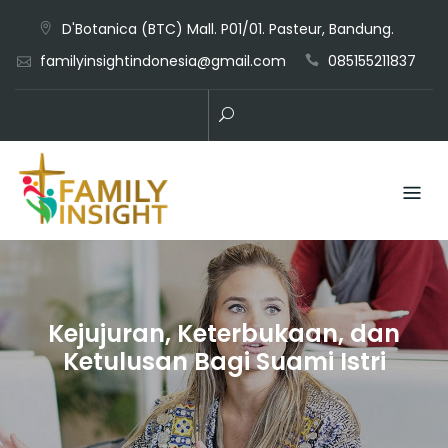
D'Botanica (BTC) Mall. P01/01. Pasteur, Bandung.
familyinsightindonesia@gmail.com
085155211837
Kejujuran, Keterbukaan, dan
Ketulusan Bagi Suami Istri