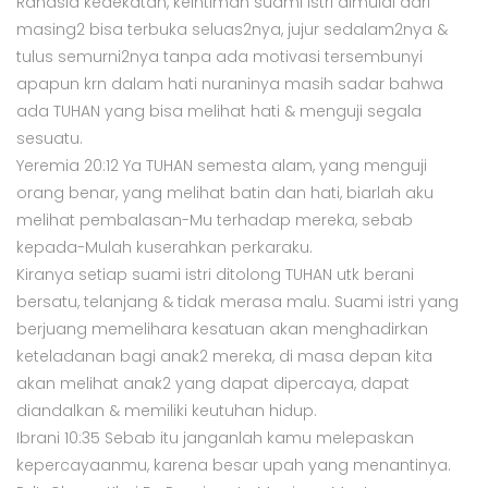
Rahasia kedekatan, keintiman suami istri dimulai dari
masing2 bisa terbuka seluas2nya, jujur sedalam2nya &
tulus semurni2nya tanpa ada motivasi tersembunyi
apapun krn dalam hati nuraninya masih sadar bahwa
ada TUHAN yang bisa melihat hati & menguji segala
sesuatu.
Yeremia 20:12 Ya TUHAN semesta alam, yang menguji
orang benar, yang melihat batin dan hati, biarlah aku
melihat pembalasan-Mu terhadap mereka, sebab
kepada-Mulah kuserahkan perkaraku.
Kiranya setiap suami istri ditolong TUHAN utk berani
bersatu, telanjang & tidak merasa malu. Suami istri yang
berjuang memelihara kesatuan akan menghadirkan
keteladanan bagi anak2 mereka, di masa depan kita
akan melihat anak2 yang dapat dipercaya, dapat
diandalkan & memiliki keutuhan hidup.
Ibrani 10:35 Sebab itu janganlah kamu melepaskan
kepercayaanmu, karena besar upah yang menantinya.